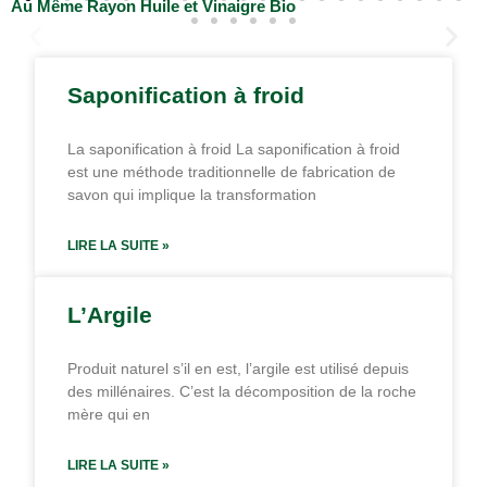
Cette Huile-d’amande-douce-Emile-Noël peu colorée pressée à
Au Même Rayon Huile et Vinaigre Bio
partir du noyau des amandes présente une saveur fine et
délicate qui sera rehausser les assaisonnements. Contient
naturellement des Oméga 9. Naturellement riche en vitamine E,
antioxydant naturel...
Saponification à froid
Ajouter au Panier
La saponification à froid La saponification à froid
est une méthode traditionnelle de fabrication de
savon qui implique la transformation
LIRE LA SUITE »
L’Argile
Produit naturel s’il en est, l’argile est utilisé depuis
des millénaires. C’est la décomposition de la roche
mère qui en
LIRE LA SUITE »