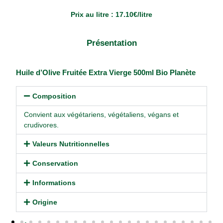
Prix au litre : 17.10€/litre
Présentation
Huile d’Olive Fruitée Extra Vierge 500ml Bio Planète
Composition
Convient aux végétariens, végétaliens, végans et
crudivores.
Valeurs Nutritionnelles
Conservation
Informations
Huile d’Amande Douce 25cl Emile
NOEL 9.10€
Origine