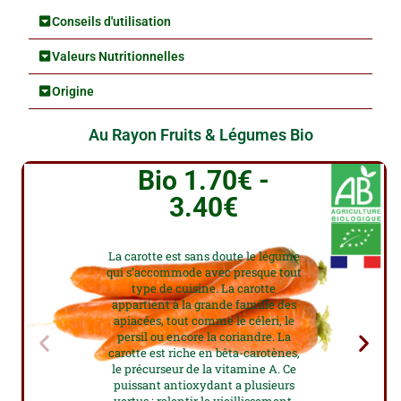
Conseils d'utilisation
Valeurs Nutritionnelles
Origine
Au Rayon Fruits & Légumes Bio
Carotte Lavée
Bio 1.70€ -
3.40€
La carotte est sans doute le légume
qui s’accommode avec presque tout
type de cuisine. La carotte
appartient à la grande famille des
apiacées, tout comme le céleri, le
persil ou encore la coriandre. La
carotte est riche en bêta-carotènes,
le précurseur de la vitamine A. Ce
puissant antioxydant a plusieurs