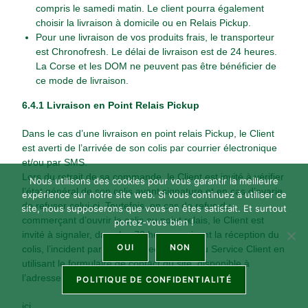
compris le samedi matin. Le client pourra également
choisir la livraison à domicile ou en Relais Pickup.
Pour une livraison de vos produits frais, le transporteur
est Chronofresh. Le délai de livraison est de 24 heures.
La Corse et les DOM ne peuvent pas être bénéficier de
ce mode de livraison.
6.4.1 Livraison en Point Relais Pickup
Dans le cas d’une livraison en point relais Pickup, le Client
est averti de l’arrivée de son colis par courrier électronique
et/ou par SMS.
Lors du retrait de sa commande, le Client est invité à vérifier
Nous utilisons des cookies pour vous garantir la meilleure
l’état général de son colis avant signature et en cas d’avarie
expérience sur notre site web. Si vous continuez à utiliser ce
de refuser celui-ci. Toutefois, en cas de refus du
site, nous supposerons que vous en êtes satisfait. Et surtout
commerçant d’ouvrir le colis au point relais, le Client est
portez-vous bien !
invité à signaler, dans les 72 heures suivant la réception du
OUI
NON
colis, l’incident par courrier électronique au Service Client en
utilisant le formulaire de contact du site, disponible à
l’adresse suivante :
POLITIQUE DE CONFIDENTIALITÉ
ici