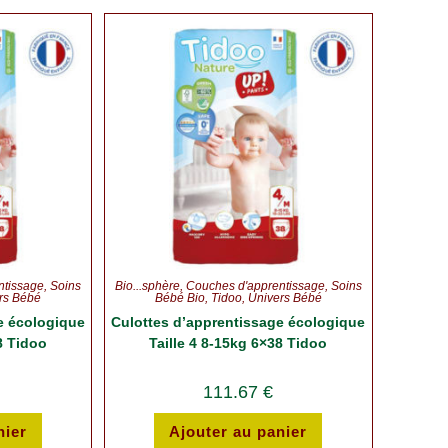
ntissage
,
Soins
Bio...sphère
,
Couches d'apprentissage
,
Soins
rs Bébé
Bébé Bio
,
Tidoo
,
Univers Bébé
e écologique
Culottes d’apprentissage écologique
8 Tidoo
Taille 4 8-15kg 6×38 Tidoo
111.67
€
nier
Ajouter au panier