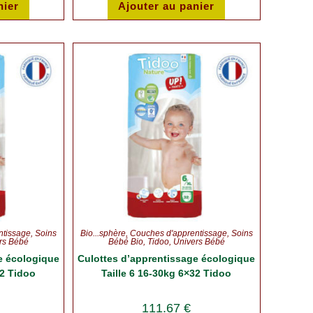
nier
Ajouter au panier
ntissage
,
Soins
Bio...sphère
,
Couches d'apprentissage
,
Soins
rs Bébé
Bébé Bio
,
Tidoo
,
Univers Bébé
e écologique
Culottes d’apprentissage écologique
32 Tidoo
Taille 6 16-30kg 6×32 Tidoo
111.67
€