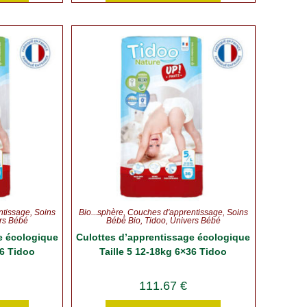
ntissage
,
Soins
Bio...sphère
,
Couches d'apprentissage
,
Soins
rs Bébé
Bébé Bio
,
Tidoo
,
Univers Bébé
e écologique
Culottes d’apprentissage écologique
36 Tidoo
Taille 5 12-18kg 6×36 Tidoo
111.67
€