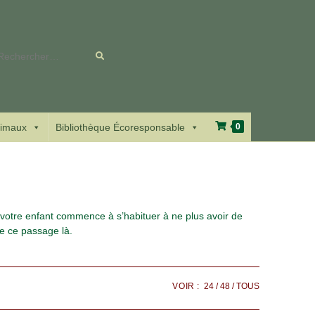
Rechercher
sur
ce
imaux
Bibliothèque Écoresponsable
0
site
votre enfant commence à s’habituer à ne plus avoir de
 le ce passage là.
VOIR :
24
48
TOUS