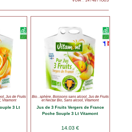
VOIR :
24
48
TOUS
ool
,
Jus de Fruits
Bio...sphère
,
Boissons sans alcool
,
Jus de Fruits
l
,
Vitamont
et Nectar Bio
,
Sans alcool
,
Vitamont
ouple 3 Lt
Jus de 3 Fruits Vergers de France
Poche Souple 3 Lt Vitamont
14.03
€