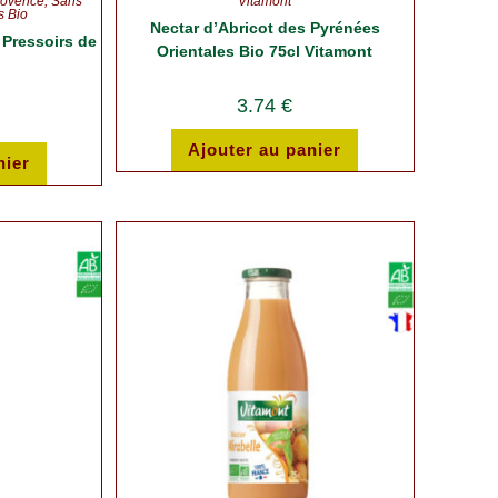
rovence
,
Sans
Vitamont
s Bio
Nectar d’Abricot des Pyrénées
 Pressoirs de
Orientales Bio 75cl Vitamont
3.74
€
Ajouter au panier
nier