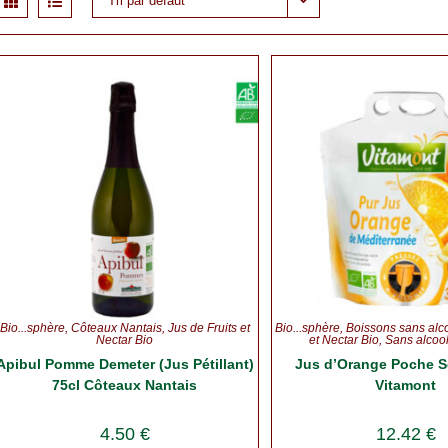
Tri par défaut
Bio...sphère
,
Côteaux Nantais
,
Jus de Fruits et
Bio...sphère
,
Boissons sans alc
Nectar Bio
et Nectar Bio
,
Sans alcoo
Apibul Pomme Demeter (Jus Pétillant)
Jus d’Orange Poche S
75cl Côteaux Nantais
Vitamont
4.50
€
12.42
€