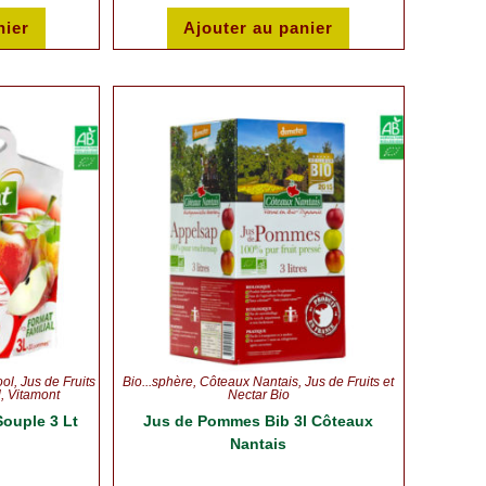
nier
Ajouter au panier
ool
,
Jus de Fruits
Bio...sphère
,
Côteaux Nantais
,
Jus de Fruits et
l
,
Vitamont
Nectar Bio
ouple 3 Lt
Jus de Pommes Bib 3l Côteaux
Nantais