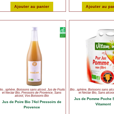
Ajouter au panier
Ajouter au pa
io...sphère
,
Boissons sans alcool
,
Jus de Fruits
Bio...sphère
,
Boissons sans alc
et Nectar Bio
,
Pressoirs de Provence
,
Sans
et Nectar Bio
,
Sans alcoo
alcool
,
Vos Boissons Bio
Jus de Pomme Poche S
Jus de Poire Bio 74cl Pressoirs de
Vitamont
Provence