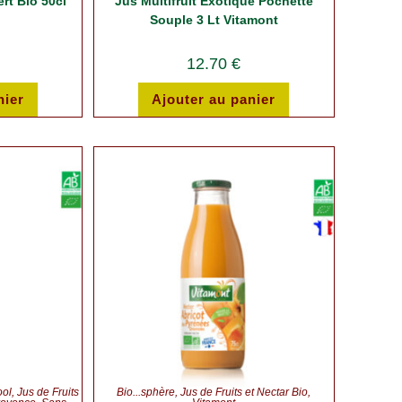
rt Bio 50cl
Jus Multifruit Exotique Pochette
Souple 3 Lt Vitamont
12.70
€
nier
Ajouter au panier
ool
,
Jus de Fruits
Bio...sphère
,
Jus de Fruits et Nectar Bio
,