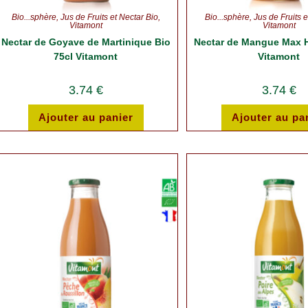
Bio...sphère
,
Jus de Fruits et Nectar Bio
,
Bio...sphère
,
Jus de Fruits e
Vitamont
Vitamont
Nectar de Goyave de Martinique Bio
Nectar de Mangue Max H
75cl Vitamont
Vitamont
3.74
€
3.74
€
Ajouter au panier
Ajouter au pa