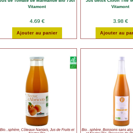
Jus de Tomate de Marmande Bio 75cl
Jus détox Citron Thé Ve
Vitamont
Vitamont
4.69
€
3.98
€
Ajouter au panier
Ajouter au pa
Bio...sphère
,
Côteaux Nantais
,
Jus de Fruits et
Bio...sphère
,
Boissons sans alc