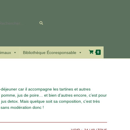
Rechercher
sur
ce
imaux
Bibliothèque Écoresponsable
0
site
-déjeuner car il accompagne les tartines et autres
de pomme, jus de poire… et bien d’autres encore, c’est pour
 jus detox. Mais quelque soit sa composition, c’est très
r sans modération donc !