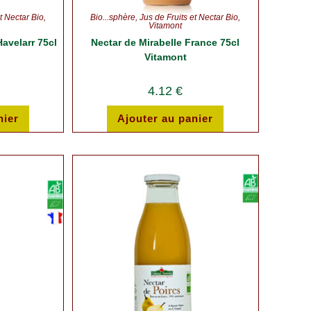
t Nectar Bio
,
Bio...sphère
,
Jus de Fruits et Nectar Bio
,
Vitamont
avelarr 75cl
Nectar de Mirabelle France 75cl
Vitamont
4.12
€
nier
Ajouter au panier