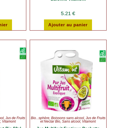
5.21
€
nier
Ajouter au panier
ool
,
Jus de Fruits
Bio...sphère
,
Boissons sans alcool
,
Jus de Fruits
l
,
Vitamont
et Nectar Bio
,
Sans alcool
,
Vitamont