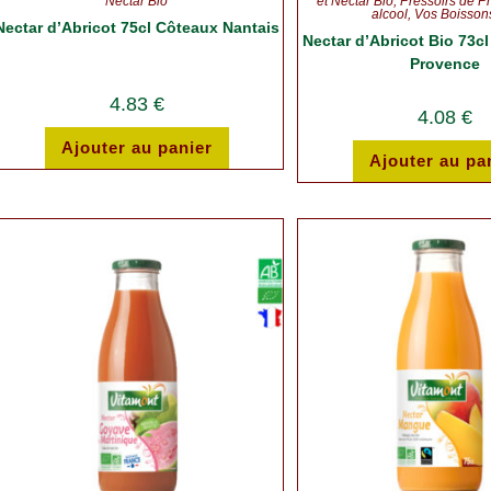
Nectar Bio
et Nectar Bio
,
Pressoirs de P
alcool
,
Vos Boisson
Nectar d’Abricot 75cl Côteaux Nantais
Nectar d’Abricot Bio 73cl
Provence
4.83
€
4.08
€
Ajouter au panier
Ajouter au pa