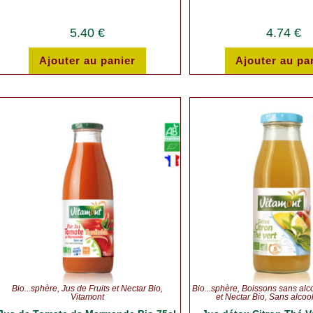
5.40
€
4.74
€
Ajouter au panier
Ajouter au pa
Bio...sphère
,
Jus de Fruits et Nectar Bio
,
Bio...sphère
,
Boissons sans alc
Vitamont
et Nectar Bio
,
Sans alcoo