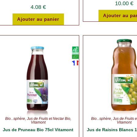
10.00
€
4.08
€
Ajouter au pa
Ajouter au panier
Bio...sphère
,
Jus de Fruits et Nectar Bio
,
Bio...sphère
,
Jus de Fruits e
Vitamont
Vitamont
Jus de Pruneau Bio 75cl Vitamont
Jus de Raisins Blancs 