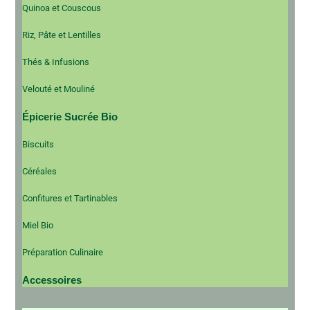
Quinoa et Couscous
Riz, Pâte et Lentilles
Thés & Infusions
Velouté et Mouliné
Épicerie Sucrée Bio
Biscuits
Céréales
Confitures et Tartinables
Miel Bio
Préparation Culinaire
Accessoires