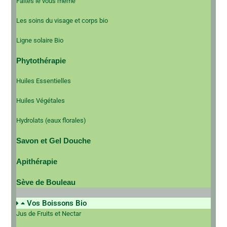
Faites le vous même
Les soins du visage et corps bio
Ligne solaire Bio
Phytothérapie
Huiles Essentielles
Huiles Végétales
Hydrolats (eaux florales)
Savon et Gel Douche
Apithérapie
Sève de Bouleau
Vos Boissons Bio
Jus de Fruits et Nectar