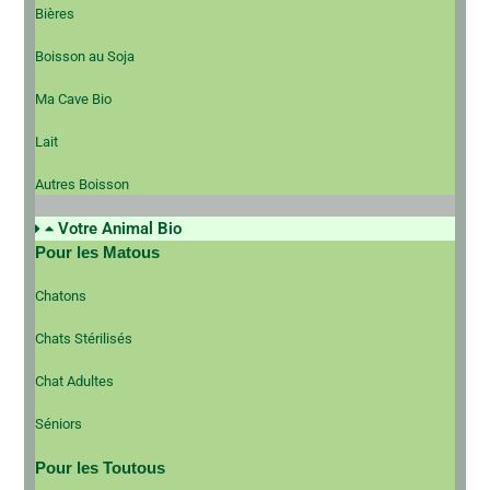
Bières
Boisson au Soja
Ma Cave Bio
Lait
Autres Boisson
Votre Animal Bio
Pour les Matous
Chatons
Chats Stérilisés
Chat Adultes
Séniors
Pour les Toutous