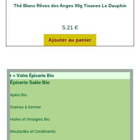
Thé Blanc Rêves des Anges 50g Tisanes Le Dauphin
5.21
€
Ajouter au panier
Votre Épicerie Bio
Épicerie Salée Bio
Apéro Bio
Graines à Germer
Huiles et Vinaigres Bio
Moutardes et Condiments