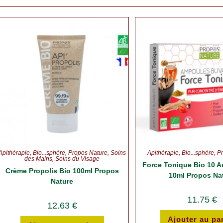
Apithérapie
,
Bio...sphère
,
Propos Nature
,
Soins
Apithérapie
,
Bio...sphère
,
P
des Mains
,
Soins du Visage
Force Tonique Bio 10 
Crème Propolis Bio 100ml Propos
10ml Propos Na
Nature
11.75
€
12.63
€
Ajouter au pa