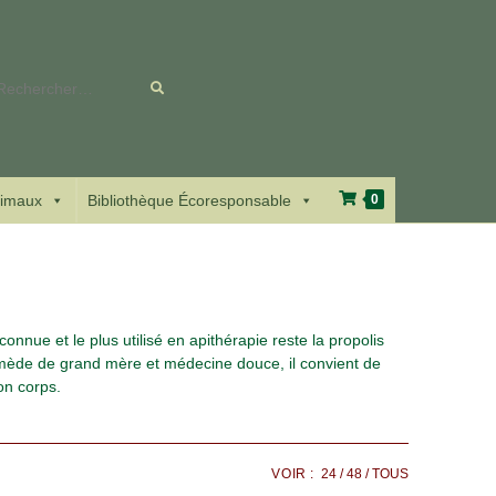
Rechercher
sur
ce
imaux
Bibliothèque Écoresponsable
0
site
nnue et le plus utilisé en apithérapie reste la propolis
 remède de grand mère et médecine douce, il convient de
on corps.
VOIR :
24
48
TOUS