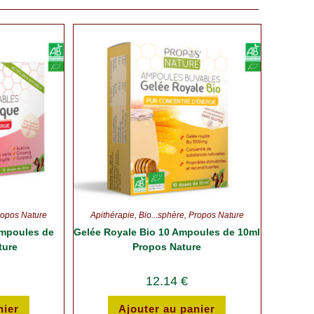
ropos Nature
Apithérapie
,
Bio...sphère
,
Propos Nature
Ampoules de
Gelée Royale Bio 10 Ampoules de 10ml
ture
Propos Nature
12.14
€
nier
Ajouter au panier