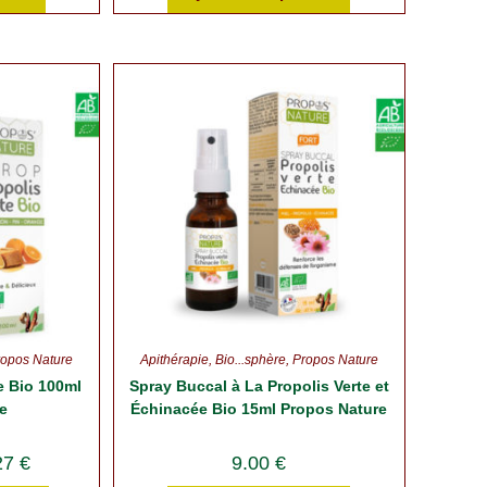
ropos Nature
Apithérapie
,
Bio...sphère
,
Propos Nature
te Bio 100ml
Spray Buccal à La Propolis Verte et
e
Échinacée Bio 15ml Propos Nature
27
€
9.00
€