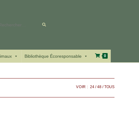
Rechercher
sur
ce
imaux
Bibliothèque Écoresponsable
0
site
VOIR :
24
48
TOUS