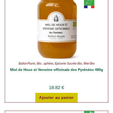
Ballot-Flurin
,
Bio...sphère
,
Épicerie Sucrée Bio
,
Miel Bio
Miel de Houx et Verveine officinale des Pyrénées 480g
18.82
€
Ajouter au panier