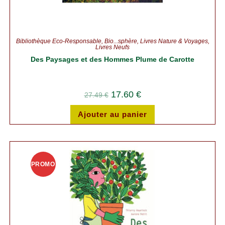
Bibliothèque Éco-Responsable
,
Bio...sphère
,
Livres Nature & Voyages
,
Livres Neufs
Des Paysages et des Hommes Plume de Carotte
17.60
€
27.49
€
Ajouter au panier
PROMO
!