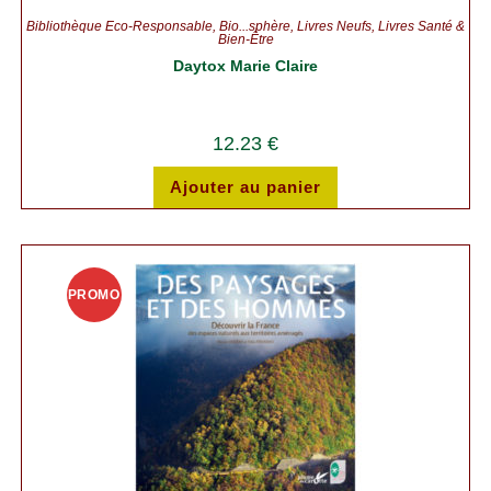
Bibliothèque Éco-Responsable
,
Bio...sphère
,
Livres Neufs
,
Livres Santé &
Bien-Être
Daytox Marie Claire
12.23
€
Ajouter au panier
PROMO
!