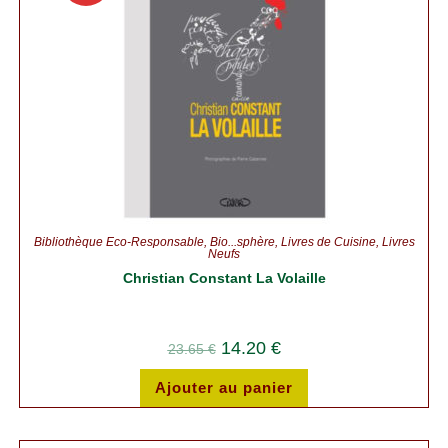
!
Bibliothèque Éco-Responsable
,
Bio...sphère
,
Livres de Cuisine
,
Livres
Neufs
Christian Constant La Volaille
14.20
€
23.65
€
Ajouter au panier