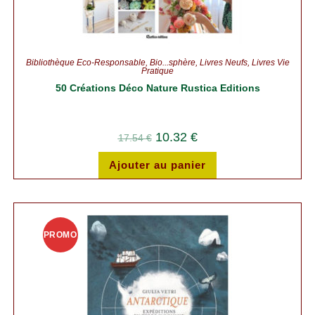
Bibliothèque Éco-Responsable
,
Bio...sphère
,
Livres Neufs
,
Livres Vie
Pratique
50 Créations Déco Nature Rustica Editions
10.32
€
17.54
€
Ajouter au panier
PROMO
!