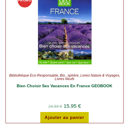
PROMO
!
Bibliothèque Éco-Responsable
,
Bio...sphère
,
Livres Nature & Voyages
,
Livres Neufs
Bien Choisir Ses Vacances En France GEOBOOK
15.95
€
24.93
€
Ajouter au panier