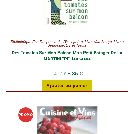
Bibliothèque Éco-Responsable
,
Bio...sphère
,
Livres Jardinage
,
Livres
Jeunesse
,
Livres Neufs
Des Tomates Sur Mon Balcon Mon Petit Potager De La
MARTINIERE Jeunesse
8.35
€
14.12
€
Ajouter au panier
PROMO
!