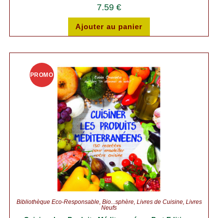
7.59
€
Ajouter au panier
PROMO
!
Bibliothèque Éco-Responsable
,
Bio...sphère
,
Livres de Cuisine
,
Livres
Neufs