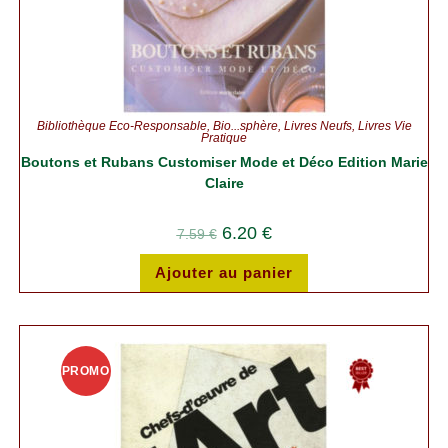
Bibliothèque Éco-Responsable
,
Bio...sphère
,
Livres Neufs
,
Livres Vie
Pratique
Boutons et Rubans Customiser Mode et Déco Edition Marie
Claire
6.20
€
7.59
€
Ajouter au panier
PROMO
!