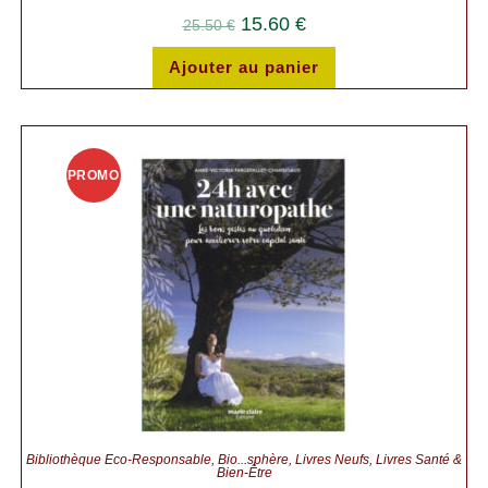
15.60
€
25.50
€
Ajouter au panier
PROMO
!
Bibliothèque Éco-Responsable
,
Bio...sphère
,
Livres Neufs
,
Livres Santé &
Bien-Être