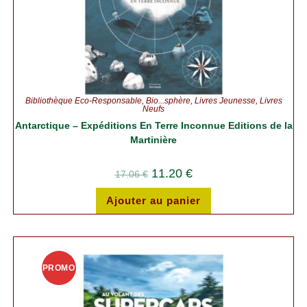
Bibliothèque Éco-Responsable
,
Bio...sphère
,
Livres Jeunesse
,
Livres
Neufs
Antarctique – Expéditions En Terre Inconnue Editions de la
Martinière
11.20
€
17.06
€
Ajouter au panier
PROMO
!