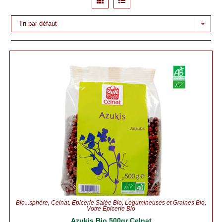
Tri par défaut
Bio...sphère
,
Celnat
,
Épicerie Salée Bio
,
Légumineuses et Graines Bio
,
Votre Épicerie Bio
Azukis Bio 500gr Celnat