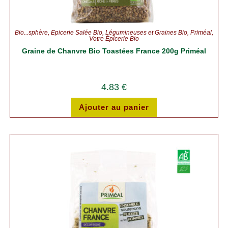
Bio...sphère
,
Épicerie Salée Bio
,
Légumineuses et Graines Bio
,
Priméal
,
Votre Épicerie Bio
Graine de Chanvre Bio Toastées France 200g Priméal
4.83
€
Ajouter au panier