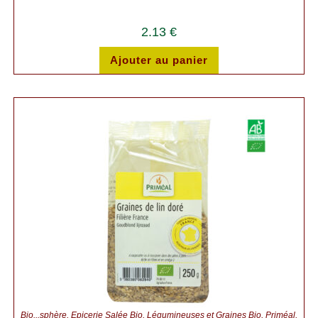
2.13
€
Ajouter au panier
Bio...sphère
,
Épicerie Salée Bio
,
Légumineuses et Graines Bio
,
Priméal
,