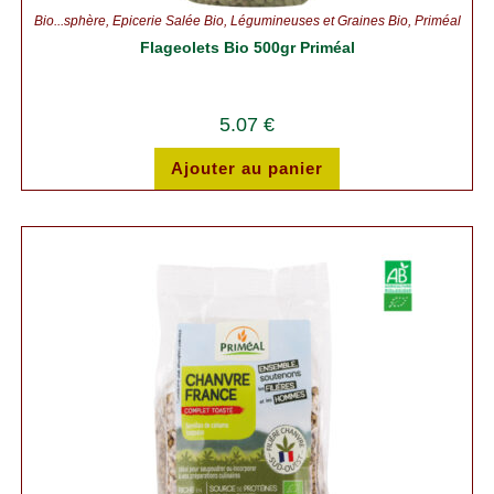
Bio...sphère
,
Épicerie Salée Bio
,
Légumineuses et Graines Bio
,
Priméal
Flageolets Bio 500gr Priméal
5.07
€
Ajouter au panier