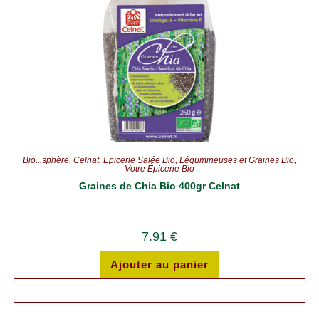
Bio...sphère
,
Celnat
,
Épicerie Salée Bio
,
Légumineuses et Graines Bio
,
Votre Épicerie Bio
Graines de Chia Bio 400gr Celnat
7.91
€
Ajouter au panier