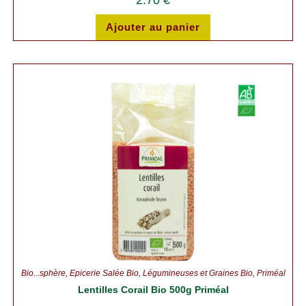
2.70
€
Ajouter au panier
Bio...sphère
,
Épicerie Salée Bio
,
Légumineuses et Graines Bio
,
Priméal
Lentilles Corail Bio 500g Priméal