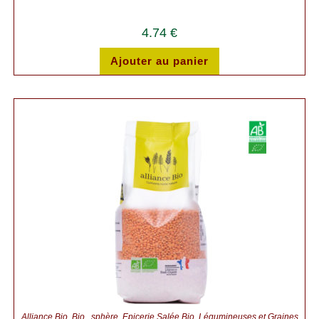
4.74
€
Ajouter au panier
Alliance Bio
,
Bio...sphère
,
Épicerie Salée Bio
,
Légumineuses et Graines