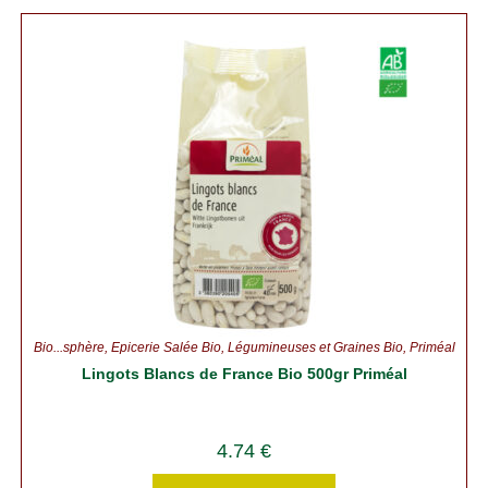
Bio...sphère
,
Épicerie Salée Bio
,
Légumineuses et Graines Bio
,
Priméal
Lingots Blancs de France Bio 500gr Priméal
4.74
€