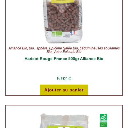
Alliance Bio
,
Bio...sphère
,
Épicerie Salée Bio
,
Légumineuses et Graines
Bio
,
Votre Épicerie Bio
Haricot Rouge France 500gr Alliance Bio
5.92
€
Ajouter au panier