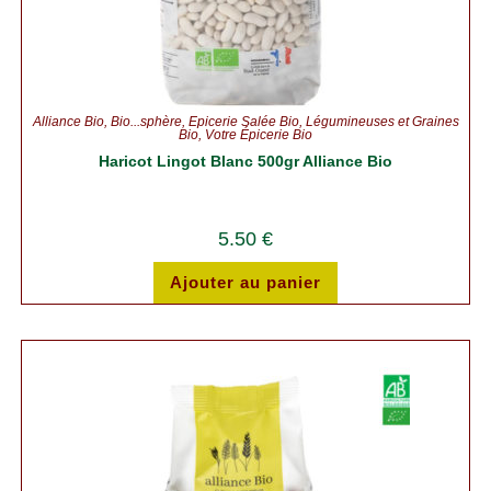
Alliance Bio
,
Bio...sphère
,
Épicerie Salée Bio
,
Légumineuses et Graines
Bio
,
Votre Épicerie Bio
Haricot Lingot Blanc 500gr Alliance Bio
5.50
€
Ajouter au panier