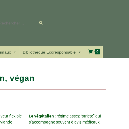
Rechercher
sur
ce
imaux
Bibliothèque Écoresponsable
0
site
en, végan
 veut flexible
Le végétalien
: régime assez “stricte” qui
 viande
s’accompagne souvent d’avis médicaux